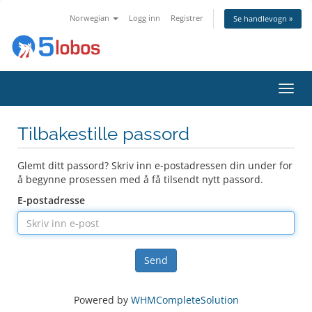
Norwegian
Logg inn
Registrer
Se handlevogn »
Bytt
navig
Tilbakestille passord
Glemt ditt passord? Skriv inn e-postadressen din under for
å begynne prosessen med å få tilsendt nytt passord.
E-postadresse
Send
Powered by
WHMCompleteSolution