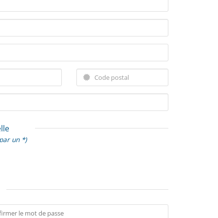
lle
par un *)