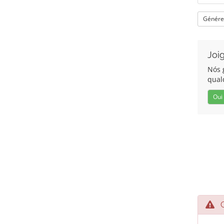
Génére
Joi
Nós 
qual
Oui
Co