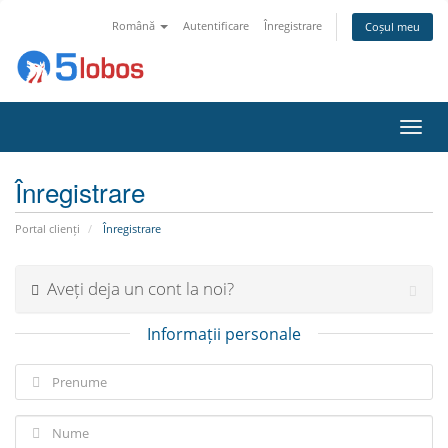
Română
Autentificare
Înregistrare
Coșul meu
Navi
Toggl
Înregistrare
Portal clienți
Înregistrare
Aveți deja un cont la noi?
Informații personale