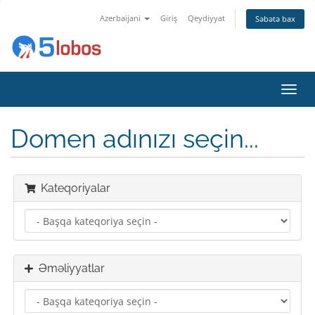
Azerbaijani
Giriş
Qeydiyyat
Səbətə bax
Naviq
keçid
Domen adınızı seçin...
Kateqoriyalar
Əməliyyatlar