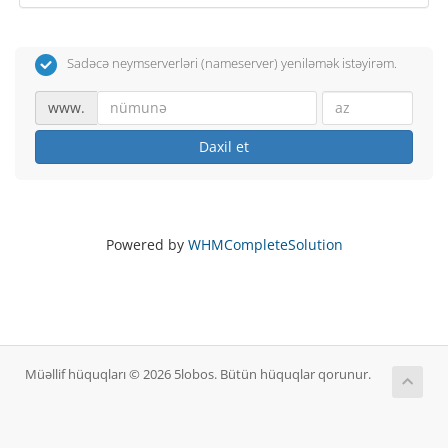
Sadəcə neymserverləri (nameserver) yeniləmək istəyirəm.
www.
Daxil et
Powered by
WHMCompleteSolution
Müəllif hüquqları © 2026 5lobos. Bütün hüquqlar qorunur.