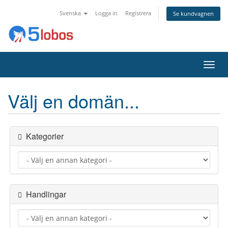
Svenska
Logga in
Registrera
Se kundvagnen
Växla
navig
Välj en domän...
Kategorier
Handlingar